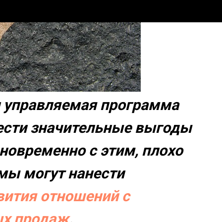
и управляемая программа
ести значительные выгоды
новременно с этим, плохо
мы могут нанести
вития отношений с
ых продаж
.